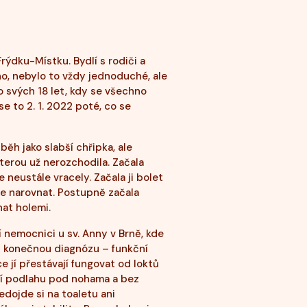
Frýdku-Místku. Bydlí s rodiči a
Ano, nebylo to vždy jednoduché, ale
o svých 18 let, kdy se všechno
se to 2. 1. 2022 poté, co se
běh jako slabší chřipka, ale
terou už nerozchodila. Začala
e neustále vracely. Začala ji bolet
se narovnat. Postupně začala
hat holemi.
í nemocnici u sv. Anny v Brně, kde
li konečnou diagnózu – funkční
e jí přestávají fungovat od loktů
tí podlahu pod nohama a bez
dojde si na toaletu ani