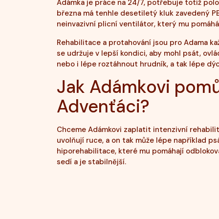
Adámka je práce na 24/7, potřebuje totiž polo
března má tenhle desetiletý kluk zavedený PE
neinvazivní plicní ventilátor, který mu pomáh
Rehabilitace a protahování jsou pro Adama k
se udržuje v lepší kondici, aby mohl psát, ovlá
nebo i lépe roztáhnout hrudník, a tak lépe dý
Jak Adámkovi pom
Advenťáci?
Chceme Adámkovi zaplatit intenzivní rehabili
uvolňují ruce, a on tak může lépe například ps
hiporehabilitace, které mu pomáhají odblokova
sedí a je stabilnější.