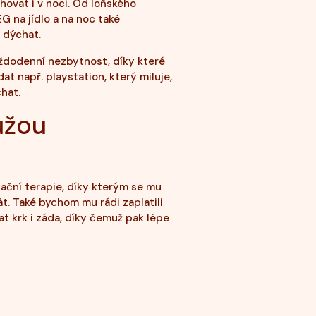
hovat i v noci. Od loňského
G na jídlo a na noc také
á dýchat.
aždodenní nezbytnost, díky které
dat např. playstation, který miluje,
chat.
ůžou
tační terapie, díky kterým se mu
át. Také bychom mu rádi zaplatili
t krk i záda, díky čemuž pak lépe