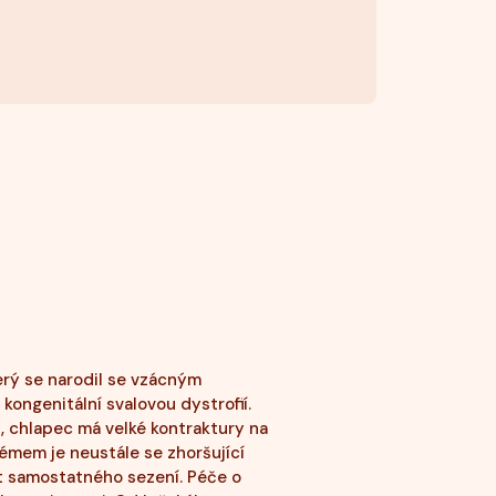
erý se narodil se vzácným
ongenitální svalovou dystrofií.
, chlapec má velké kontraktury na
émem je neustále se zhoršující
st samostatného sezení. Péče o