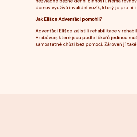
nezvládne běžné denní činnosti. Nemá rovnová
domov využívá invalidní vozík, který je pro ni 
Jak Elišce Advenťáci pomohli?
Advenťáci Elišce zajistili rehabilitace v reha
Hrabůvce, které jsou podle lékařů jedinou mož
samostatné chůzi bez pomoci. Zároveň jí také u