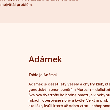
 největší problém.
Adámek
Tohle je Adámek.
Adámek je desetiletý veselý a chytrý kluk, kt
genetickým onemocněním Merosin – deficitní k
Svalová dystrofie ho hodně omezuje v pohybu
rukách, operované nohy a kyčle. Velkým probl
skolióza, kvůli které už Adam ztratil schopno