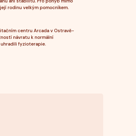
hu ani stabilitu. Pro pohyb mimo
i její rodinu velkým pomocníkem.
bilitačním centru Arcada v Ostravě-
ností návratu k normální
hradili fyzioterapie.