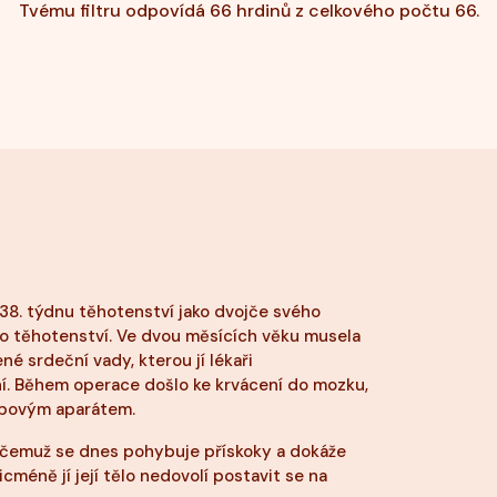
Tvému filtru odpovídá 66 hrdinů z celkového počtu 66.
e 38. týdnu těhotenství jako dvojče svého
o těhotenství. Ve dvou měsících věku musela
é srdeční vady, kterou jí lékaři
ní. Během operace došlo ke krvácení do mozku,
ybovým aparátem.
y čemuž se dnes pohybuje přískoky a dokáže
cméně jí její tělo nedovolí postavit se na