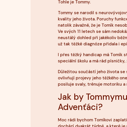
Tohle je Tommy.
Tommy se narodil s neurovývojov
kvality jeho života. Poruchy funk
natolik závažné, že je Tomík neso
Ve svých 11 letech se sám nedokáž
neustálý dohled při jakékoliv běž
už tak těžké diagnóze přidala i epi
I přes těžký handicap má Tomík s
speciální školu a má rád písničky, 
Důležitou součástí jeho života se 
ovlivňují projevy jeho těžkého o
posiluje svaly, trénuje motoriku a 
Jak by Tommymu 
Advenťáci?
Moc rádi bychom Tomíkovi zaplatil
dochází dvakrát týdně, a které je