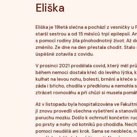
Eliška
Eliška je 19letá slečna a pochází z vesničky u 
starší sestrou a od 15 měsíců trpí epilepsií. 
s pomocí rodiny žila plnohodnotný život. Až d
změnilo. Ze dne na den přestala chodit. Stalo 
úspěšně zotavila z covidu.
V prosinci 2021 prodělala covid, který měl prů
během nemoci dostala křeč do levého lýtka, k
kulhat na levou nohu, bolesti, brnění a křeče s
záda i břicho, chodila v předklonu a nemohla 
ztrácet rovnováhu a při chůzi si musela pomá
Až v listopadu byla hospitalizována ve Fakultn
jí znovu provedli všechna vyšetření a stanovi
poruchu mozku. Došlo k ochrnutí končetin: ruc
po prsty a nohy od kotníků po chodidla. Necí
pomoci neudělá ani krok. Sama se neobleče, ne