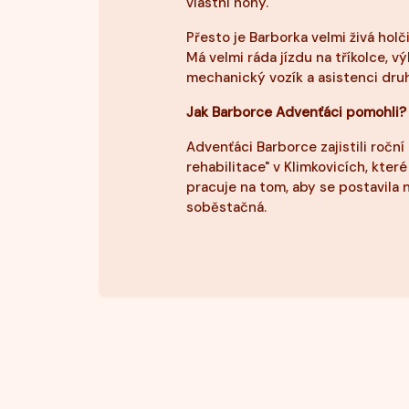
vlastní nohy.
Přesto je Barborka velmi živá holči
Má velmi ráda jízdu na tříkolce, v
mechanický vozík a asistenci dru
Jak Barborce Advenťáci pomohli?
Advenťáci Barborce zajistili roční
rehabilitace" v Klimkovicích, kter
pracuje na tom, aby se postavila 
soběstačná.