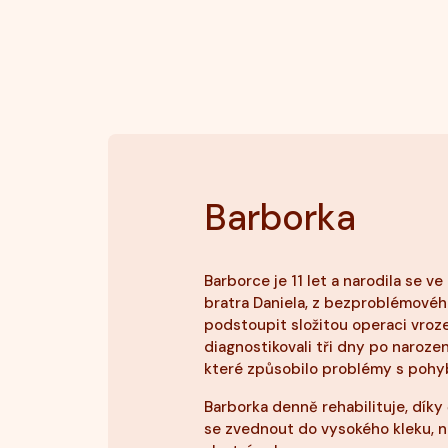
Barborka
Barborce je 11 let a narodila se v
bratra Daniela, z bezproblémovéh
podstoupit složitou operaci vrozen
diagnostikovali tři dny po naroze
které způsobilo problémy s poh
Barborka denně rehabilituje, dík
se zvednout do vysokého kleku, ni