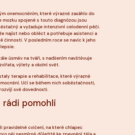
ým onemocněním, které výrazně zasáhlo do
ce mozku spojené s touto diagnózou jsou
běstačný a vyžaduje intenzivní celodenní péči.
e najíst nebo obléct a potřebuje asistenci a
né činnosti. V posledním roce se navíc k jeho
lepsie.
tále úsměv na tváři, s nadšením navštěvuje
zvířata, výlety a okolní svět.
staly terapie a rehabilitace, které výrazně
nemocnění. Učí se během nich soběstačnosti,
rozvíjí své dovednosti.
rádi pomohli
i pravidelné cvičení, na které chlapec
 pro něj nesmírně důležité ke zpevnění těla a